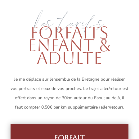
Les tarifs
FORFAITS
ENFANT &
ADULTE
Je me déplace sur l’ensemble de la Bretagne pour réaliser
vos portraits et ceux de vos proches. Le trajet aller/retour est
offert dans un rayon de 30km autour du Faou; au delà, il
faut compter 0,50€ par km supplémentaire (aller/retour).
Forfait