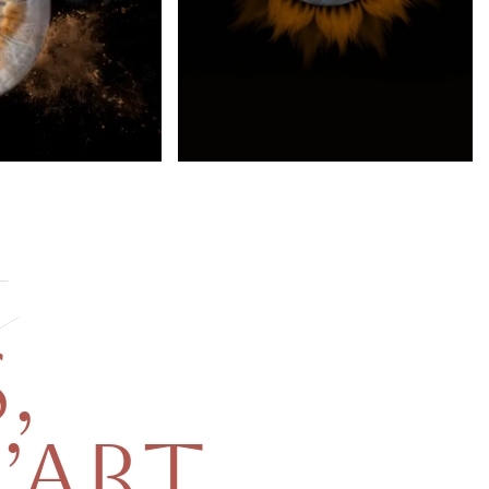
s
,
’ART