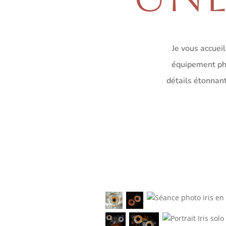
Je vous accuei
équipement pho
détails étonnan