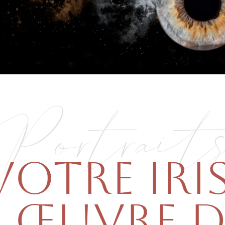
Portrait
VOTRE IRIS
 ŒUVRE D