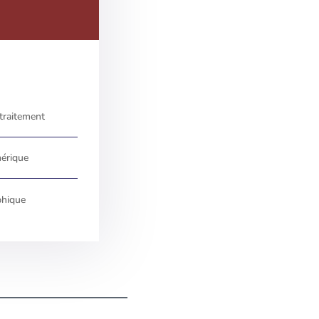
 traitement
érique
phique