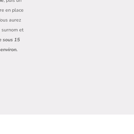
ue
, puis un
tre en place
Vous aurez
e surnom et
e sous 15
environ.